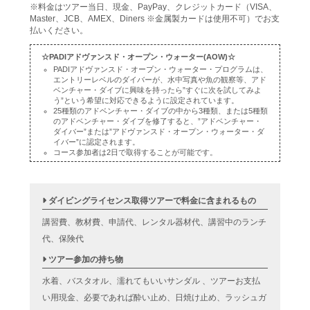
※料金はツアー当日、現金、PayPay、クレジットカード（VISA、
Master、JCB、AMEX、Diners ※金属製カードは使用不可）でお支
払いください。
☆PADIアドヴァンスド・オープン・ウォーター(AOW)☆
PADIアドヴァンスド・オープン・ウォーター・プログラムは、
エントリーレベルのダイバーが、水中写真や魚の観察等、アド
ベンチャー・ダイブに興味を持ったら”すぐに次を試してみよ
う”という希望に対応できるように設定されています。
25種類のアドベンチャー・ダイブの中から3種類、または5種類
のアドベンチャー・ダイブを修了すると、”アドベンチャー・
ダイバー”または”アドヴァンスド・オープン・ウォーター・ダ
イバー”に認定されます。
コース参加者は2日で取得することが可能です。
ダイビングライセンス取得ツアーで料金に含まれるもの
講習費、教材費、申請代、レンタル器材代、講習中のランチ
代、保険代
ツアー参加の持ち物
水着、バスタオル、濡れてもいいサンダル 、ツアーお支払
い用現金、必要であれば酔い止め、日焼け止め、ラッシュガ