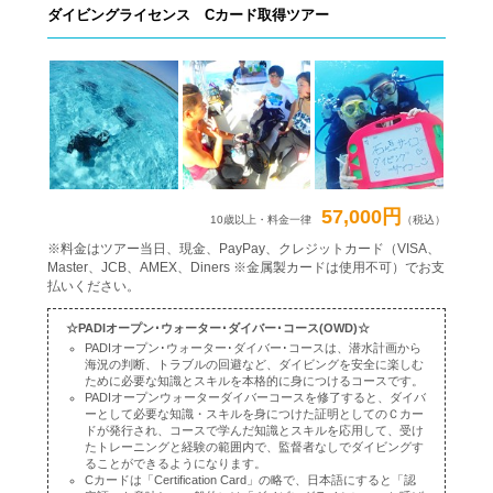
ダイビングライセンス Cカード取得ツアー
57,000円
10歳以上・料金一律
（税込）
※料金はツアー当日、現金、PayPay、クレジットカード（VISA、
Master、JCB、AMEX、Diners ※金属製カードは使用不可）でお支
払いください。
☆PADIオープン･ウォーター･ダイバー･コース(OWD)☆
PADIオープン･ウォーター･ダイバー･コースは、潜水計画から
海況の判断、トラブルの回避など、ダイビングを安全に楽しむ
ために必要な知識とスキルを本格的に身につけるコースです。
PADIオープンウォーターダイバーコースを修了すると、ダイバ
ーとして必要な知識・スキルを身につけた証明としてのＣカー
ドが発行され、コースで学んだ知識とスキルを応用して、受け
たトレーニングと経験の範囲内で、監督者なしでダイビングす
ることができるようになります。
Cカードは「Certification Card」の略で、日本語にすると「認